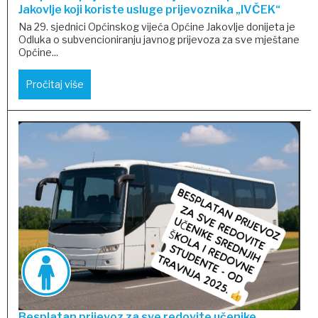
Jakovlje koji koriste usluge prijevoznika „IVČEK“
Na 29. sjednici Općinskog vijeća Općine Jakovlje donijeta je
Odluka o subvencioniranju javnog prijevoza za sve mještane
Općine...
Pročitaj više
Besplatan prijevoz za sve redovite učenike