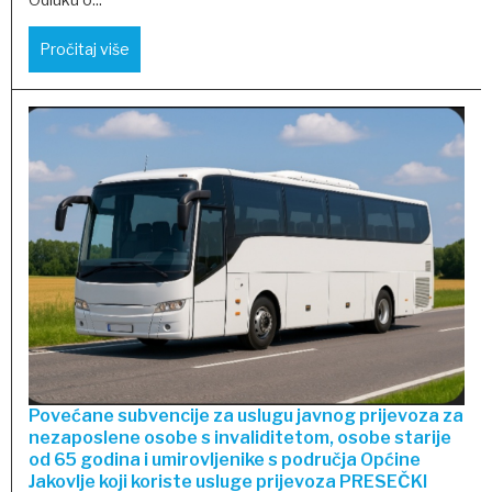
Pročitaj više
Povećane subvencije za uslugu javnog prijevoza za
nezaposlene osobe s invaliditetom, osobe starije
od 65 godina i umirovljenike s područja Općine
Jakovlje koji koriste usluge prijevoza PRESEČKI