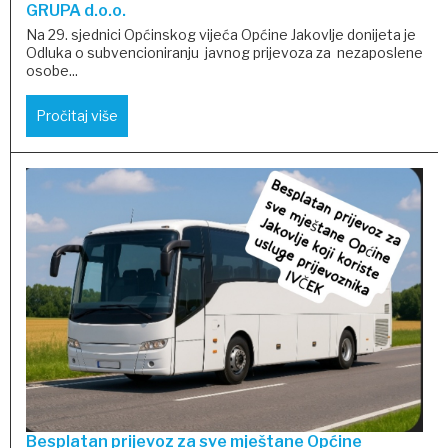
GRUPA d.o.o.
Na 29. sjednici Općinskog vijeća Općine Jakovlje donijeta je
Odluka o subvencioniranju javnog prijevoza za nezaposlene
osobe...
Pročitaj više
Besplatan prijevoz za sve mještane Općine