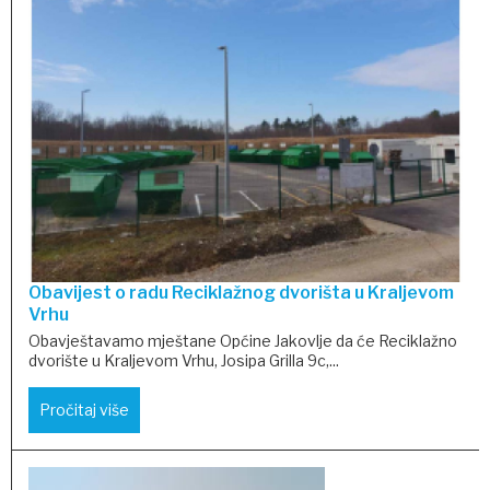
Obavijest o radu Reciklažnog dvorišta u Kraljevom
Vrhu
Obavještavamo mještane Općine Jakovlje da će Reciklažno
dvorište u Kraljevom Vrhu, Josipa Grilla 9c,...
Pročitaj više