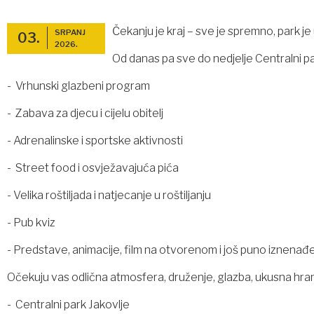
Čekanju je kraj – sve je spremno, park je
SRPANJ
03.
2026.
Od danas pa sve do nedjelje Centralni pa
- Vrhunski glazbeni program
- Zabava za djecu i cijelu obitelj
- Adrenalinske i sportske aktivnosti
- Street food i osvježavajuća pića
- Velika roštiljada i natjecanje u roštiljanju
- Pub kviz
- Predstave, animacije, film na otvorenom i još puno iznenađe
Očekuju vas odlična atmosfera, druženje, glazba, ukusna hran
- Centralni park Jakovlje