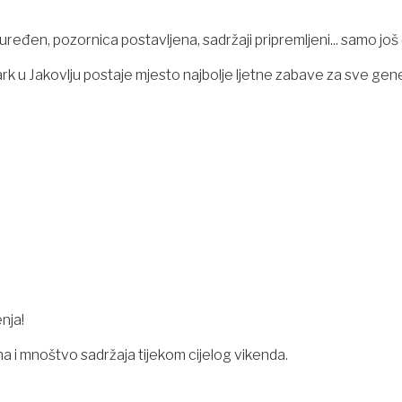
 uređen, pozornica postavljena, sadržaji pripremljeni... samo jo
rk u Jakovlju postaje mjesto najbolje ljetne zabave za sve gene
nja!
a i mnoštvo sadržaja tijekom cijelog vikenda.