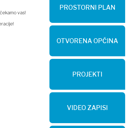
PROSTORNI PLAN
š čekamo vas!
racije!
OTVORENA OPĆINA
PROJEKTI
VIDEO ZAPISI