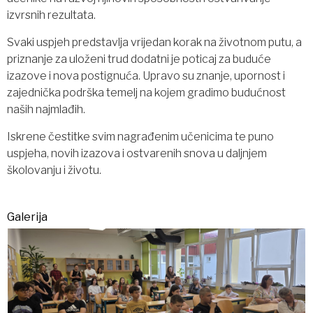
izvrsnih rezultata.
Svaki uspjeh predstavlja vrijedan korak na životnom putu, a
priznanje za uloženi trud dodatni je poticaj za buduće
izazove i nova postignuća. Upravo su znanje, upornost i
zajednička podrška temelj na kojem gradimo budućnost
naših najmlađih.
Iskrene čestitke svim nagrađenim učenicima te puno
uspjeha, novih izazova i ostvarenih snova u daljnjem
školovanju i životu.
Galerija