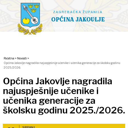
ZAGREBAČKA ŽUPANIJA
OPĆINA JAKOVLJE
Službene stranice Općine Jakovlje
Početna >
Novosti >
Općina Jakovlje nagradila najuspješnije učenike i učenika generacije za školsku godinu
2025./2026.
Općina Jakovlje nagradila
najuspješnije učenike i
učenika generacije za
školsku godinu 2025./2026.
SRPANJ