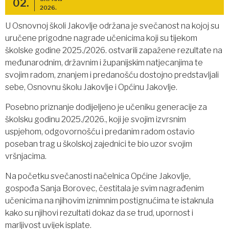
02.
2026.
U Osnovnoj školi Jakovlje održana je svečanost na kojoj su
uručene prigodne nagrade učenicima koji su tijekom
školske godine 2025./2026. ostvarili zapažene rezultate na
međunarodnim, državnim i županijskim natjecanjima te
svojim radom, znanjem i predanošću dostojno predstavljali
sebe, Osnovnu školu Jakovlje i Općinu Jakovlje.
Posebno priznanje dodijeljeno je učeniku generacije za
školsku godinu 2025./2026., koji je svojim izvrsnim
uspjehom, odgovornošću i predanim radom ostavio
poseban trag u školskoj zajednici te bio uzor svojim
vršnjacima.
Na početku svečanosti načelnica Općine Jakovlje,
gospođa Sanja Borovec, čestitala je svim nagrađenim
učenicima na njihovim iznimnim postignućima te istaknula
kako su njihovi rezultati dokaz da se trud, upornost i
marljivost uvijek isplate.