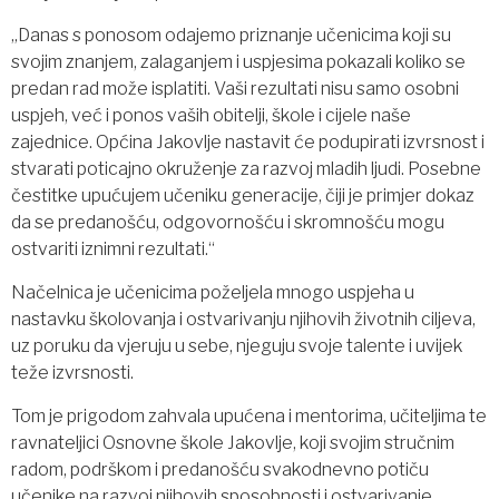
„Danas s ponosom odajemo priznanje učenicima koji su
svojim znanjem, zalaganjem i uspjesima pokazali koliko se
predan rad može isplatiti. Vaši rezultati nisu samo osobni
uspjeh, već i ponos vaših obitelji, škole i cijele naše
zajednice. Općina Jakovlje nastavit će podupirati izvrsnost i
stvarati poticajno okruženje za razvoj mladih ljudi. Posebne
čestitke upućujem učeniku generacije, čiji je primjer dokaz
da se predanošću, odgovornošću i skromnošću mogu
ostvariti iznimni rezultati.“
Načelnica je učenicima poželjela mnogo uspjeha u
nastavku školovanja i ostvarivanju njihovih životnih ciljeva,
uz poruku da vjeruju u sebe, njeguju svoje talente i uvijek
teže izvrsnosti.
Tom je prigodom zahvala upućena i mentorima, učiteljima te
ravnateljici Osnovne škole Jakovlje, koji svojim stručnim
radom, podrškom i predanošću svakodnevno potiču
učenike na razvoj njihovih sposobnosti i ostvarivanje