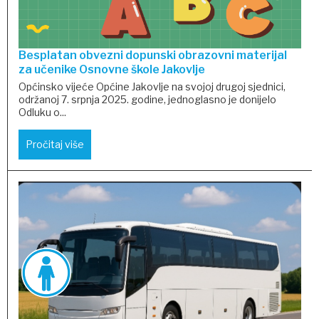
Besplatan obvezni dopunski obrazovni materijal
za učenike Osnovne škole Jakovlje
Općinsko vijeće Općine Jakovlje na svojoj drugoj sjednici,
održanoj 7. srpnja 2025. godine, jednoglasno je donijelo
Odluku o...
Pročitaj više