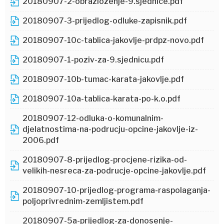
20180907-2-obrazlozenje-9.sjednice.pdf
20180907-3-prijedlog-odluke-zapisnik.pdf
20180907-10c-tablica-jakovlje-prdpz-novo.pdf
20180907-1-poziv-za-9.sjednicu.pdf
20180907-10b-tumac-karata-jakovlje.pdf
20180907-10a-tablica-karata-po-k.o.pdf
20180907-12-odluka-o-komunalnim-
djelatnostima-na-podrucju-opcine-jakovlje-iz-
2006.pdf
20180907-8-prijedlog-procjene-rizika-od-
velikih-nesreca-za-podrucje-opcine-jakovlje.pdf
20180907-10-prijedlog-programa-raspolaganja-
poljoprivrednim-zemljistem.pdf
20180907-5a-prijedlog-za-donosenje-