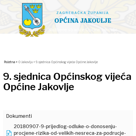
ZAGREBAČKA ŽUPANIJA
OPĆINA JAKOVLJE
Službene stranice Općine Jakovlje
Početna >
O Jakovlju >
9. sjednica Općinskog vijeća Općine Jakovlje
9. sjednica Općinskog vijeća
Općine Jakovlje
Dokumenti
20180907-9-prijedlog-odluke-o-donosenju-
procjene-rizika-od-velikih-nesreca-za-podrucje-