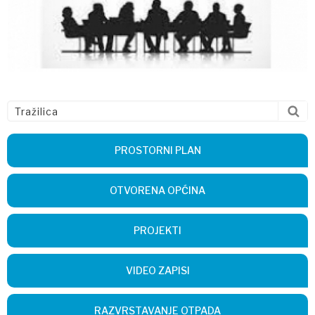
PROSTORNI PLAN
OTVORENA OPĆINA
PROJEKTI
VIDEO ZAPISI
RAZVRSTAVANJE OTPADA