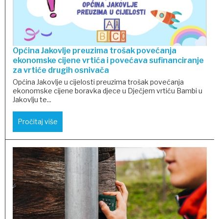
Općina Jakovlje preuzima trošak povećanja
ekonomske cijene vrtića i povećava sufinanciranje
za vrtiće drugih osnivača
Općina Jakovlje u cijelosti preuzima trošak povećanja
ekonomske cijene boravka djece u Dječjem vrtiću Bambi u
Jakovlju te...
Pročitaj više