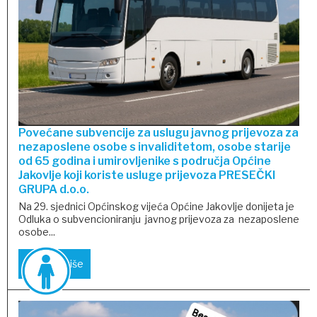
Povećane subvencije za uslugu javnog prijevoza za
nezaposlene osobe s invaliditetom, osobe starije
od 65 godina i umirovljenike s područja Općine
Jakovlje koji koriste usluge prijevoza PRESEČKI
GRUPA d.o.o.
Na 29. sjednici Općinskog vijeća Općine Jakovlje donijeta je
Odluka o subvencioniranju javnog prijevoza za nezaposlene
osobe...
Pročitaj više