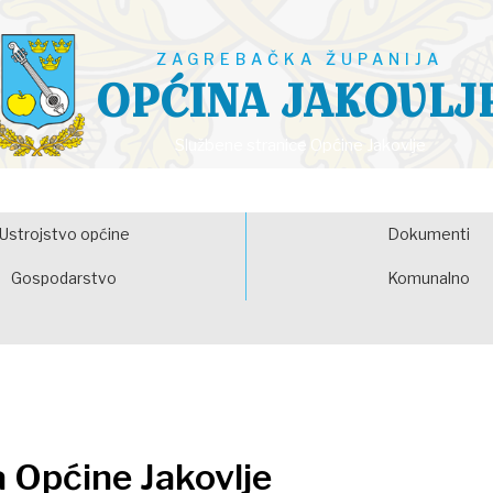
ZAGREBAČKA ŽUPANIJA
OPĆINA JAKOVLJ
Službene stranice Općine Jakovlje
Ustrojstvo općine
Dokumenti
Gospodarstvo
Komunalno
a Općine Jakovlje