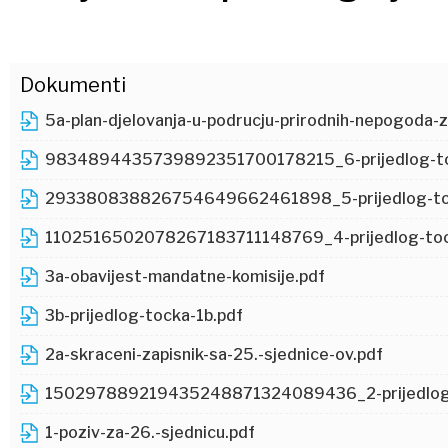
Dokumenti
5a-plan-djelovanja-u-podrucju-prirodnih-nepogoda-
9834894435739892351700178215_6-prijedlog-to
293380838826754649662461898_5-prijedlog-to
1102516502078267183711148769_4-prijedlog-toc
3a-obavijest-mandatne-komisije.pdf
3b-prijedlog-tocka-1b.pdf
2a-skraceni-zapisnik-sa-25.-sjednice-ov.pdf
150297889219435248871324089436_2-prijedlog-o
1-poziv-za-26.-sjednicu.pdf