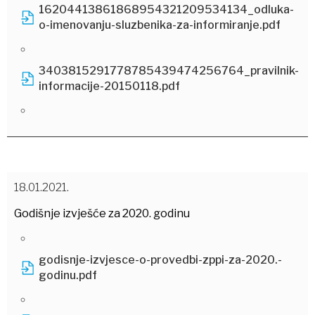
16204413861868954321209534134_odluka-
o-imenovanju-sluzbenika-za-informiranje.pdf
3403815291778785439474256764_pravilnik-
informacije-20150118.pdf
18.01.2021.
Godišnje izvješće za 2020. godinu
godisnje-izvjesce-o-provedbi-zppi-za-2020.-
godinu.pdf