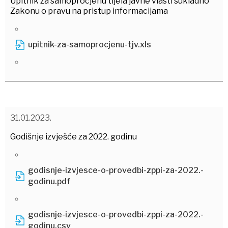
Upitnik za samoprocjenu tijela javne vlasti sukladno
Zakonu o pravu na pristup informacijama
upitnik-za-samoprocjenu-tjv.xls
31.01.2023.
Godišnje izvješće za 2022. godinu
godisnje-izvjesce-o-provedbi-zppi-za-2022.-
godinu.pdf
godisnje-izvjesce-o-provedbi-zppi-za-2022.-
godinu.csv